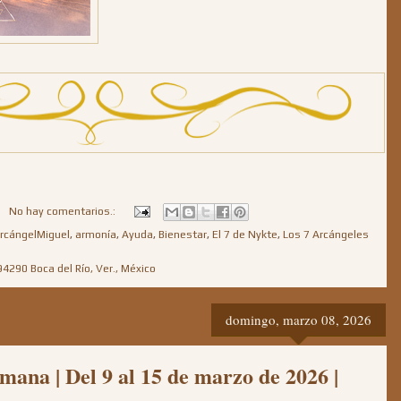
No hay comentarios.:
rcángelMiguel
,
armonía
,
Ayuda
,
Bienestar
,
El 7 de Nykte
,
Los 7 Arcángeles
94290 Boca del Río, Ver., México
domingo, marzo 08, 2026
semana | Del 9 al 15 de marzo de 2026 |