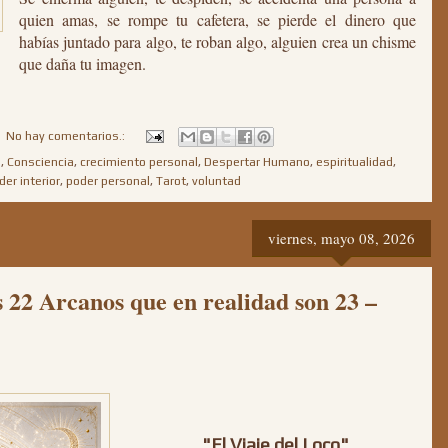
quien amas, se rompe tu cafetera, se pierde el dinero que
habías juntado para algo, te roban algo, alguien crea un chisme
que daña tu imagen.
No hay comentarios.:
a
,
Consciencia
,
crecimiento personal
,
Despertar Humano
,
espiritualidad
,
der interior
,
poder personal
,
Tarot
,
voluntad
viernes, mayo 08, 2026
s 22 Arcanos que en realidad son 23 –
"El Viaje del Loco"