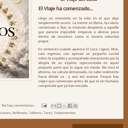
El Viaje ha comenzado…
Llega un momento en la vida en el que algo
simplemente ocurre. La mente se libera, las ideas
comienzan a fluir, la intuición despierta y aquello
que parecía imposible empieza a abrirse paso
dentro de nosotros como si tuviera voluntad
propia.
Es entonces cuando aparece El Loco. Ligero, libre,
casi ingenuo, con apenas un pequeño costal
sobre la espalda y acompañado únicamente por la
alegría de su espíritu representada en aquel
pequeño perro que lo sigue sin miedo. No mira el
abismo, no calcula demasiado, no sabe realmente
hacia dónde va… y aun así avanza. Porque hay
viajes que comienzan antes de que el ser humano
comprenda que ya han iniciado.
No hay comentarios.:
cciones
,
Reflexión
,
Talleres
,
Tarot
,
Tratamientos