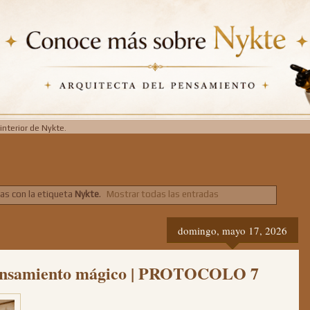
interior de Nykte.
as con la etiqueta
Nykte
.
Mostrar todas las entradas
domingo, mayo 17, 2026
 pensamiento mágico | PROTOCOLO 7