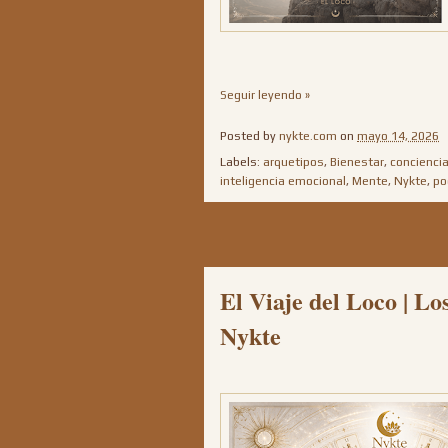
Seguir leyendo »
Posted by
nykte.com
on
mayo 14, 2026
Labels:
arquetipos
,
Bienestar
,
concienci
inteligencia emocional
,
Mente
,
Nykte
,
po
El Viaje del Loco | Lo
Nykte