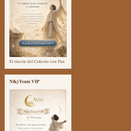
El rincón del Cafecito con Pan
NikyTeam VIP