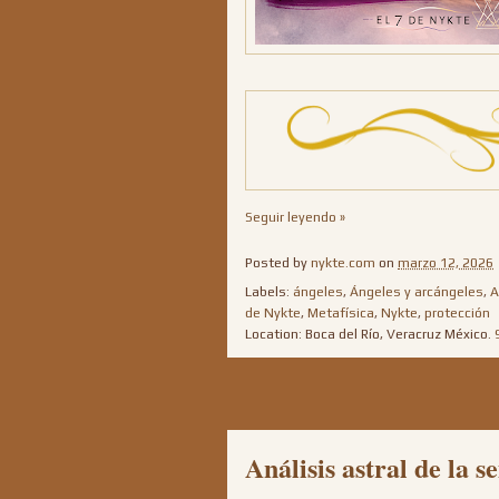
Seguir leyendo »
Posted by
nykte.com
on
marzo 12, 2026
Labels:
ángeles
,
Ángeles y arcángeles
,
A
de Nykte
,
Metafísica
,
Nykte
,
protección
Location: Boca del Río, Veracruz México.
Análisis astral de la 