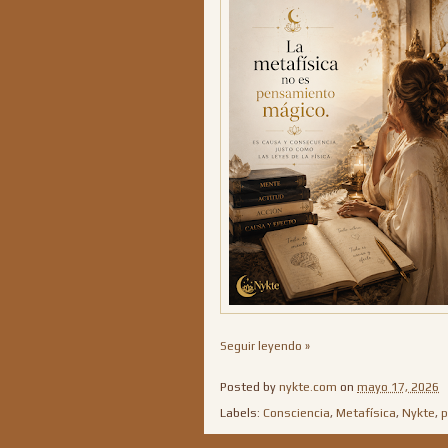
Seguir leyendo »
Posted by
nykte.com
on
mayo 17, 2026
Labels:
Consciencia
,
Metafísica
,
Nykte
,
p