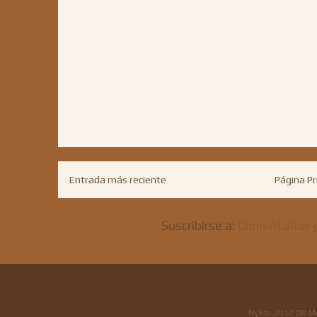
Entrada más reciente
Página Pr
Suscribirse a:
Comentarios 
Nykte 2012 DR M