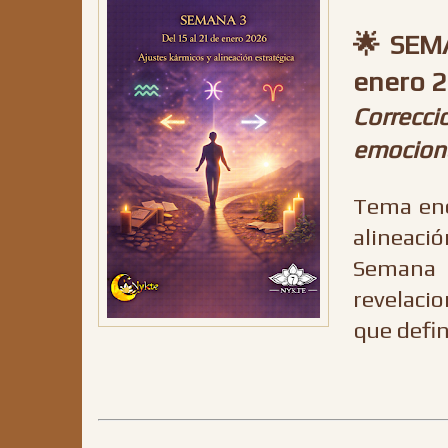
🌟 SEMA
enero 
Correcci
emociona
Tema ene
alineació
Semana 
revelaci
que defi