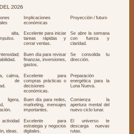
DEL 2026
iones
Implicaciones
Proyección / futuro
ales
económicas
a alta,
Excelente para iniciar
Se abre la semana
impulso.
tareas rápidas y
con fuerza y
cerrar ventas.
claridad.
intensidad;
Buen día para revisar
Se consolida tu
abilidad.
finanzas, inversiones,
dirección.
gastos.
a, calma,
Excelente para
Preparación
eo de
compras prácticas o
energética para la
ad.
decisiones
Luna Nueva.
económicas.
ligera,
Buen día para redes,
Comienza la
d,
marketing, mensajes
apertura mental del
ación.
importantes.
nuevo ciclo lunar.
ctividad
Excelente para
El universo te
estrategia y negocios
descarga nuevas
ón, ideas.
digitales.
rutas.