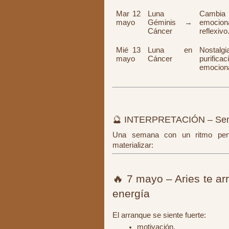
Mar 12
Luna
Cambia 
mayo
Géminis →
emociona
Cáncer
reflexivo
Mié 13
Luna en
Nostalgi
mayo
Cáncer
purificac
emociona
🔮 INTERPRETACIÓN – Se
Una semana con un ritmo perf
materializar:
🔥 7 mayo – Aries te ar
energía
El arranque se siente fuerte:
motivación,