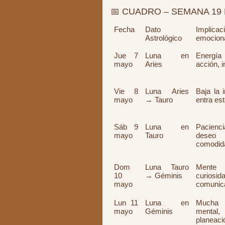
📅 CUADRO – SEMANA 19 
Fecha
Dato
Implicac
Astrológico
emocion
Jue 7
Luna en
Energí
mayo
Aries
acción, 
Vie 8
Luna Aries
Baja la 
mayo
→ Tauro
entra est
Sáb 9
Luna en
Pacienci
mayo
Tauro
des
comodid
Dom
Luna Tauro
Mente 
10
→ Géminis
curiosida
mayo
comunic
Lun 11
Luna en
Mucha a
mayo
Géminis
mental,
planeaci