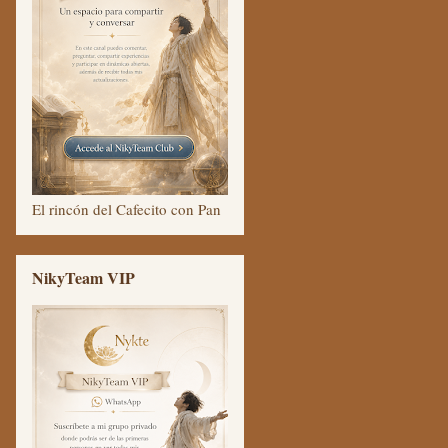
El rincón del Cafecito con Pan
NikyTeam VIP