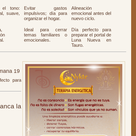
el tono:
Evitar gastos
Alineación
l, suave,
impulsivos; día para
emocional antes del
.
organizar el hogar.
nuevo ciclo.
a,
Ideal para cerrar
Día perfecto para
ión
temas familiares o
preparar el portal de
l.
emocionales.
Luna Nueva en
Tauro.
mana 19
ecto para
ranca la