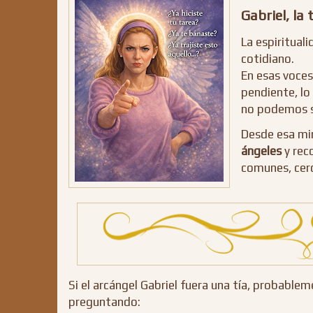
Gabriel, la
La espiritual
cotidiano.
En esas voce
pendiente, lo
no podemos s
Desde esa mir
ángeles
y rec
comunes, cerc
Si el arcángel Gabriel fuera una tía, probable
preguntando: